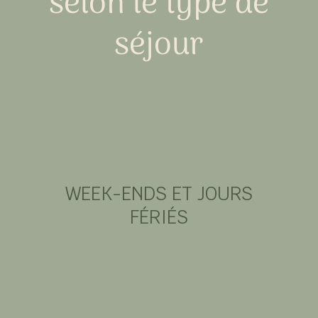
selon le type de
séjour
800€
WEEK-ENDS ET JOURS
FÉRIÉS
DU VENDREDI AU DIMANCHE