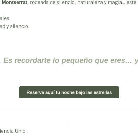
, rodeada de silencio, naturaleza y magia… este
en Montserrat
ales.
ad y silencio.
as. Es recordarte lo pequeño que eres… 
Reserva aquí tu noche bajo las estrellas
Ecoturismo en Masías Rurales: Una Experiencia Única en Plena Naturaleza